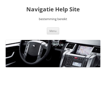
Ga
naar
Navigatie Help Site
de
inhoud
bestemming bereikt
Menu