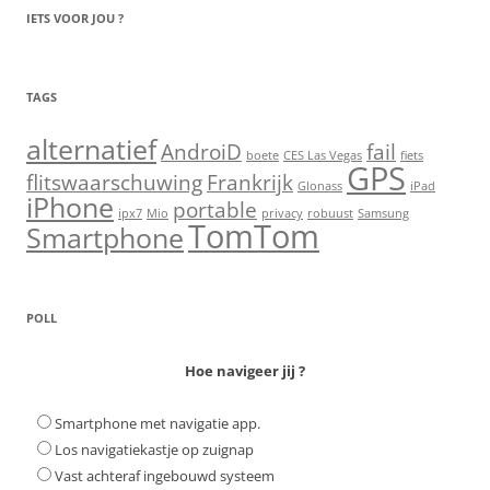
IETS VOOR JOU ?
TAGS
alternatief
AndroiD
fail
boete
CES Las Vegas
fiets
GPS
flitswaarschuwing
Frankrijk
Glonass
iPad
iPhone
portable
ipx7
Mio
privacy
robuust
Samsung
TomTom
Smartphone
POLL
Hoe navigeer jij ?
Smartphone met navigatie app.
Los navigatiekastje op zuignap
Vast achteraf ingebouwd systeem